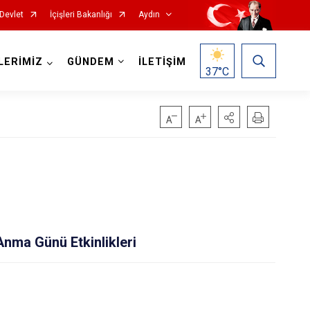
Devlet
İçişleri Bakanlığı
Aydın
LERİMİZ
GÜNDEM
İLETİŞİM
37
°C
Köşk
Kuşadası
Anma Günü Etkinlikleri
Kuyucak
Nazilli
Söke