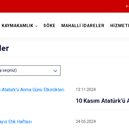
e-
KAYMAKAMLIK
SÖKE
MAHALLİ İDARELER
HİZMET
Aydın
ler
ğı seçiniz)
Bozdoğan
13.11.2024
Buharkent
10 Kasım Atatürk'ü 
Çine
Didim
Germencik
24.05.2024