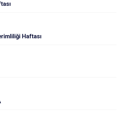
Sultanhisar
ftası
Yenipazar
Efeler
rimliliği Haftası
A