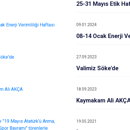
İncirliova
25-31 Mayıs Etik Ha
Karacasu
Karpuzlu
09.01.2024
Koçarlı
08-14 Ocak Enerji Ve
27.09.2023
Valimiz Söke'de
18.09.2023
Kaymakam Ali AKÇ
19.05.2021