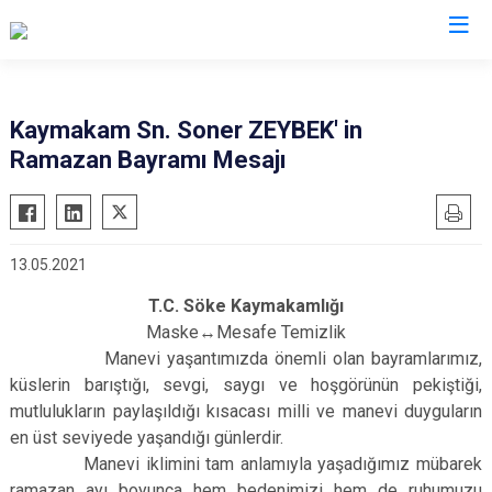
Aydın
Kaymakam Sn. Soner ZEYBEK' in
Ramazan Bayramı Mesajı
Bozdoğan
Köşk
Buharkent
Kuşadası
Çine
Kuyucak
13.05.2021
Didim
Nazilli
T.C. Söke Kaymakamlığı
Germencik
Söke
Maske↔️Mesafe Temizlik
İncirliova
Sultanhisar
Manevi yaşantımızda önemli olan bayramlarımız,
Karacasu
Yenipazar
küslerin barıştığı, sevgi, saygı ve hoşgörünün pekiştiği,
Karpuzlu
mutlulukların paylaşıldığı kısacası milli ve manevi duyguların
Efeler
en üst seviyede yaşandığı günlerdir.
Koçarlı
Manevi iklimini tam anlamıyla yaşadığımız mübarek
ramazan ayı boyunca hem bedenimizi hem de ruhumuzu