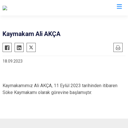
Aydın
Kaymakam Ali AKÇA
Bozdoğan
Köşk
Buharkent
Kuşadası
18.09.2023
Çine
Kuyucak
Didim
Nazilli
Germencik
Söke
Kaymakamımız Ali AKÇA, 11 Eylül 2023 tarihinden itibaren
İncirliova
Sultanhisar
Söke Kaymakamı olarak görevine başlamıştır.
Karacasu
Yenipazar
Karpuzlu
Efeler
Koçarlı