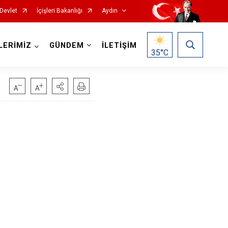
Devlet
İçişleri Bakanlığı
Aydın
LERİMİZ
GÜNDEM
İLETİŞİM
35
°C
Köşk
Kuşadası
Kuyucak
Nazilli
Söke