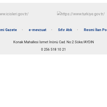
İncirliova
Karacasu
Karpuzlu
Koçarlı
mi Gazete
e-mevzuat
Sıfır Atık
Resmi İlan Por
Konak Mahallesi İsmet İnönü Cad. No:2 Söke/AYDIN
0 256 518 10 21