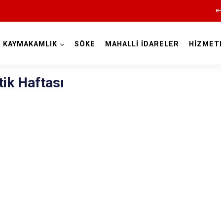
e-
KAYMAKAMLIK
SÖKE
MAHALLİ İDARELER
HİZMET
Aydın
ik Haftası
Bozdoğan
Buharkent
Çine
Didim
Germencik