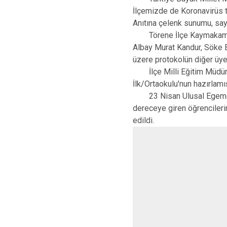
İlçemizde de Koronavirüs 
Anıtına çelenk sunumu, sayg
Törene İlçe Kaymakamı Sn
Albay Murat Kandur, Söke 
üzere protokolün diğer üyel
İlçe Milli Eğitim Müdürü 
İlk/Ortaokulu'nun hazırlamı
23 Nisan Ulusal Egemenli
dereceye giren öğrenciler
edildi.