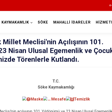
e-
KAYMAKAMLIK
SÖKE
MAHALLİ İDARELER
HİZMET
Aydın
Millet Meclisi'nin Açılışının 101.
23 Nisan Ulusal Egemenlik ve Çocu
mizde Törenlerle Kutlandı.
Bozdoğan
Buharkent
T.C.
Çine
Söke Kaymakamlığı
Didim
Maske
Mesafe
Temizlik
Germencik
isi'nin açılışının 101. Yıldönümü ve 23 Nisan Ulusal Egemenli