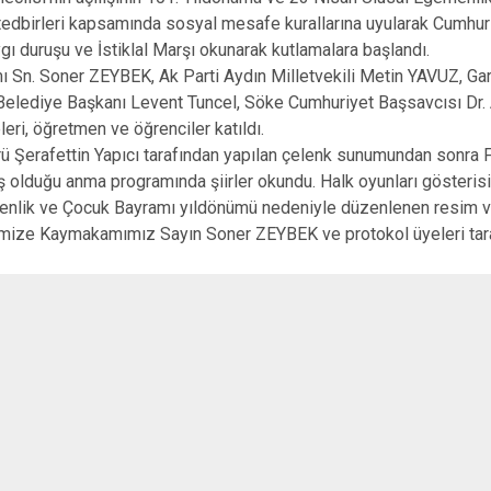
İncirliova
tedbirleri kapsamında sosyal mesafe kurallarına uyularak Cumhur
Karacasu
ı duruşu ve İstiklal Marşı okunarak kutlamalara başlandı.
. Soner ZEYBEK, Ak Parti Aydın Milletvekili Metin YAVUZ, Ga
Karpuzlu
Belediye Başkanı Levent Tuncel, Söke Cumhuriyet Başsavcısı Dr. 
Koçarlı
eri, öğretmen ve öğrenciler katıldı.
Şerafettin Yapıcı tarafından yapılan çelenk sunumundan sonra F
ş olduğu anma programında şiirler okundu. Halk oyunları gösterisi 
k ve Çocuk Bayramı yıldönümü nedeniyle düzenlenen resim ve
imize Kaymakamımız Sayın Soner ZEYBEK ve protokol üyeleri tara