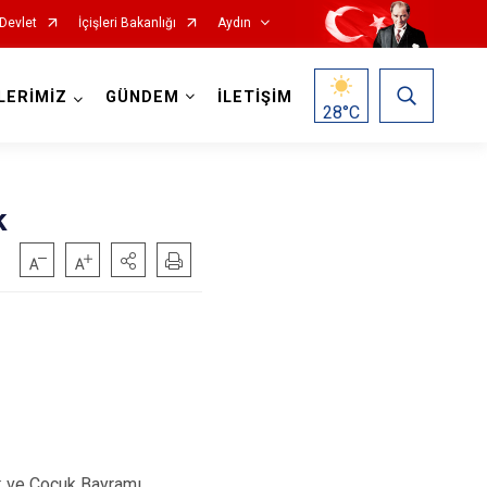
Devlet
İçişleri Bakanlığı
Aydın
LERİMİZ
GÜNDEM
İLETİŞİM
28
°C
k
Köşk
Kuşadası
Kuyucak
Nazilli
Söke
k ve Çocuk Bayramı