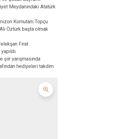
Sultanhisar
iyet Meydanındaki Atatürk
Yenipazar
rnizon Komutanı Topçu
Efeler
Ali Öztürk başta olmak
elekşan Fırat
yapıldı.
 şiir yarışmasında
fından hediyeleri takdim