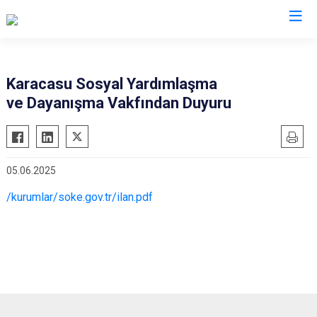
Aydın
Karacasu Sosyal Yardımlaşma
ve Dayanışma Vakfından Duyuru
Bozdoğan
Köşk
Buharkent
Kuşadası
Çine
Kuyucak
05.06.2025
Didim
Nazilli
/kurumlar/soke.gov.tr/ilan.pdf
Germencik
Söke
İncirliova
Sultanhisar
Karacasu
Yenipazar
Karpuzlu
Efeler
Koçarlı